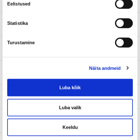
Eelistused
Tallinn-Turba
667
20:25
20:37
2,10€
12 min
Statistika
Tallinn-Pääsküla
781
Turustamine
20:45
20:57
2,10€
12 min
Tallinn-Paldiski
571
Näita andmeid
21:15
21:27
2,10€
12 min
Tallinn-Turba
669
Luba kõik
21:45
21:57
2,10€
12 min
Tallinn-Paldiski
573
Luba valik
22:15
22:27
2,10€
12 min
Tallinn-Turba
671
Keeldu