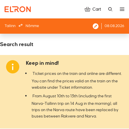
Cart
Tallinn
Nõmme
08.08.2026
Search result
Keep in mind!
Ticket prices on the train and online are different.
You can find the prices valid on the train on the
website under Ticket information.
From August 10th to 13th (including the first
Narva-Tallinn trip on 14 Aug in the morning), all
trips on the Narva route have been replaced by
buses between Rakvere and Narva.