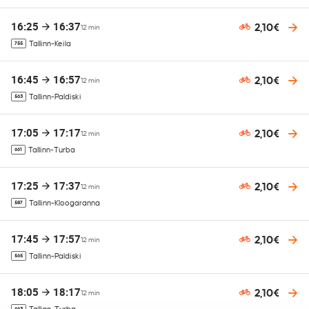
16:25
16:37
2,10€
12 min
Tallinn-Keila
755
16:45
16:57
2,10€
12 min
Tallinn-Paldiski
563
17:05
17:17
2,10€
12 min
Tallinn-Turba
661
17:25
17:37
2,10€
12 min
Tallinn-Kloogaranna
587
17:45
17:57
2,10€
12 min
Tallinn-Paldiski
565
18:05
18:17
2,10€
12 min