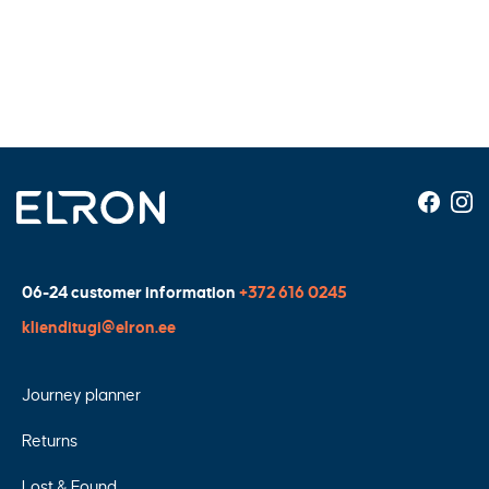
06-24 customer information
+372 616 0245
klienditugi@elron.ee
Journey planner
Returns
Lost & Found