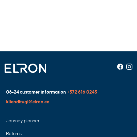
06-24 customer information
+372 616 0245
klienditugi@elron.ee
Journey planner
Returns