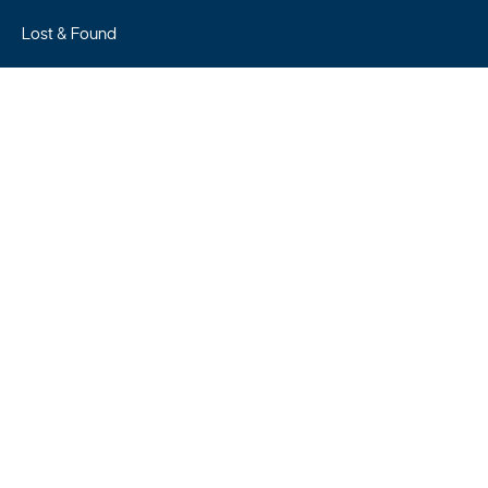
Lost & Found
My tickets
Compensation
Travel alerts
Farecard
Network and Stations
FAQ