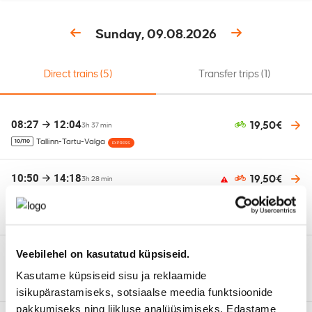
Sunday, 09.08.2026
Direct trains
(5)
Transfer trips
(1)
08:27
12:04
19,50€
3h 37 min
Tallinn-Tartu-Valga
10/110
EXPRESS
10:50
14:18
19,50€
3h 28 min
12/112/873
Tallinn-Tartu-Valga-Riia-Vilnius
EXPRESS
13:46
17:27
Veebilehel on kasutatud küpsiseid.
19,50€
3h 41 min
Tallinn-Tartu-Valga-Riia
14/114/871
Kasutame küpsiseid sisu ja reklaamide
EXPRESS
isikupärastamiseks, sotsiaalse meedia funktsioonide
pakkumiseks ning liikluse analüüsimiseks. Edastame