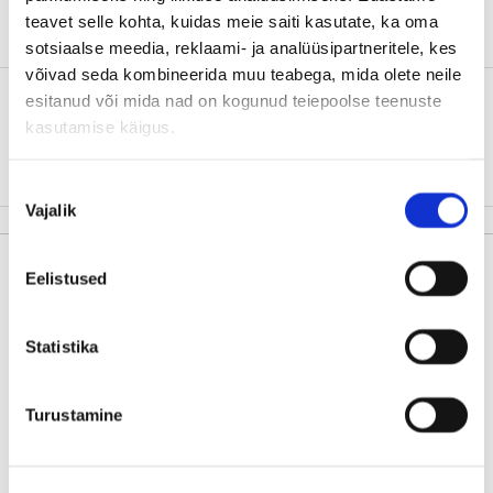
14:50
18:32
19,50€
3h 42 min
teavet selle kohta, kuidas meie saiti kasutate, ka oma
Tallinn-Tartu-Riia
16/711
EXPRESS
sotsiaalse meedia, reklaami- ja analüüsipartneritele, kes
võivad seda kombineerida muu teabega, mida olete neile
18:03
22:02
19,50€
esitanud või mida nad on kogunud teiepoolse teenuste
3h 59 min
Tallinn-Tartu-Valga
kasutamise käigus.
18/118
EXPRESS
Between
Elva
-
Valga
the train service is replaced by bus.
Nõusoleku
Vajalik
valik
Eelistused
Statistika
Turustamine