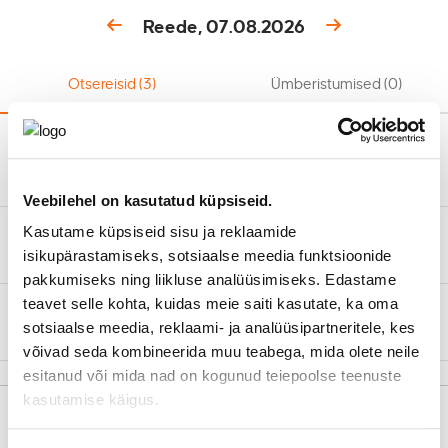
Reede, 07.08.2026
Otsereisid
(3)
Ümberistumised
(0)
14:36
17:32
13,90€
2h 56 min
Narva-Tallinn
225
Veebilehel on kasutatud küpsiseid.
17:28
20:26
Kasutame küpsiseid sisu ja reklaamide
13,90€
2h 58 min
isikupärastamiseks, sotsiaalse meedia funktsioonide
Narva-Tallinn
227
pakkumiseks ning liikluse analüüsimiseks. Edastame
teavet selle kohta, kuidas meie saiti kasutate, ka oma
20:23
22:54
16,00€
2h 31 min
sotsiaalse meedia, reklaami- ja analüüsipartneritele, kes
Narva-Tallinn
23
EKSPRESS
võivad seda kombineerida muu teabega, mida olete neile
esitanud või mida nad on kogunud teiepoolse teenuste
kasutamise käigus.