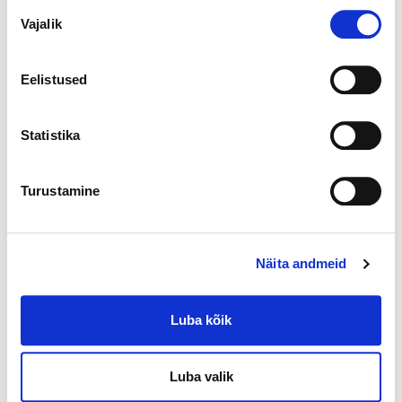
Nõusoleku
Vajalik
valik
Eelistused
Statistika
Turustamine
Näita andmeid
Luba kõik
Luba valik