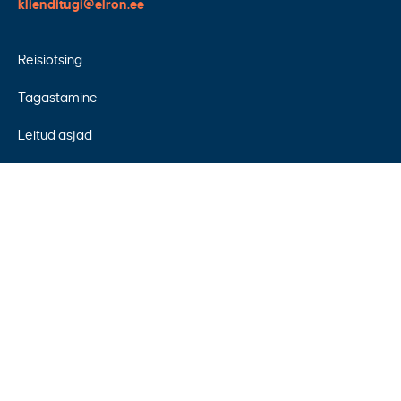
klienditugi@elron.ee
Reisiotsing
Tagastamine
Leitud asjad
Piletid
Hüvitamine
Telli teated
Sõidukaart
Peatused
Korduvad küsimused