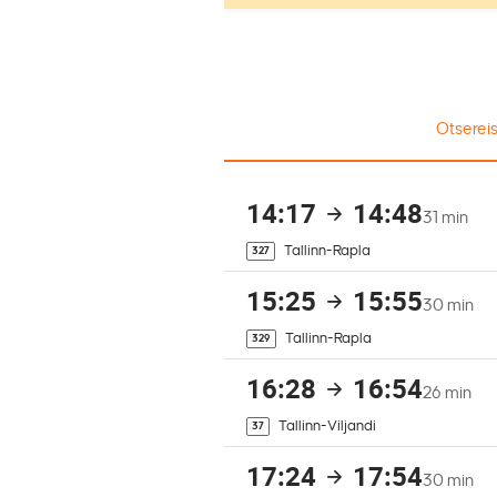
Otsereis
14:17
14:48
31 min
Tallinn-Rapla
327
15:25
15:55
30 min
Tallinn-Rapla
329
16:28
16:54
26 min
Tallinn-Viljandi
37
17:24
17:54
30 min