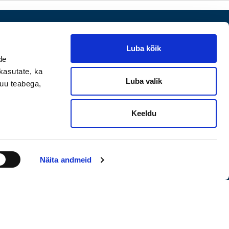
Luba kõik
de
kasutate, ka
Luba valik
muu teabega,
ad
Keeldu
d
küsimused
Näita andmeid
Kasutustingimused