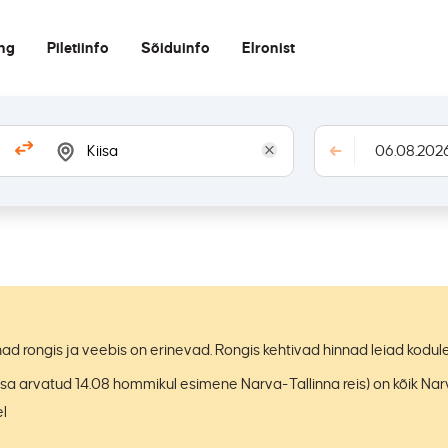
ing
Piletiinfo
Sõiduinfo
Elronist
nnad rongis ja veebis on erinevad. Rongis kehtivad hinnad leiad koduleh
kaasa arvatud 14.08 hommikul esimene Narva-Tallinna reis) on kõik Nar
l