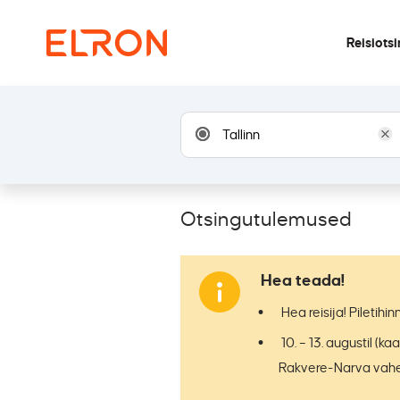
Reisiots
Otsingutulemused
Hea teada!
Hea reisija! Piletihi
10. – 13. augustil (
Rakvere-Narva vahe