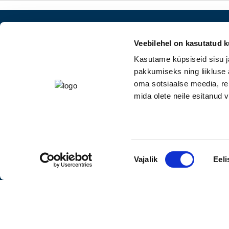
Veebilehel on kasutatud k
Kasutame küpsiseid sisu j
pakkumiseks ning liikluse 
oma sotsiaalse meedia, re
06-24 kliendiinfo
+372 616 0245
mida olete neile esitanud
R
klienditugi@elron.ee
P
S
Nõusoleku
Vajalik
Eeli
valik
AS Eesti Liinirongid
Registrikood 1052095