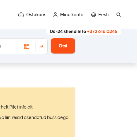
Ostukorv
Minu konto
Eesti
06-24 kliendiinfo
+372 616 0245
Otsi
elt Piletiinfo alt
va liini reisid asendatud bussidega