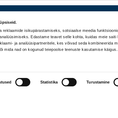
üpsiseid.
a reklaamide isikupärastamiseks, sotsiaalse meedia funktsiooni
analüüsimiseks. Edastame teavet selle kohta, kuidas meie saiti 
klaami- ja analüüsipartneritele, kes võivad seda kombineerida 
 või mida nad on kogunud teiepoolse teenuste kasutamise käigus.
eisiotsing
Tagastamine
Leitud asj
iletid
Hüvitamine
Telli teate
õidukaart
Peatused
Korduvad 
stused
Statistika
Turustamine
3
Vabaduse pst 176, 10917 Tallinn, Eesti