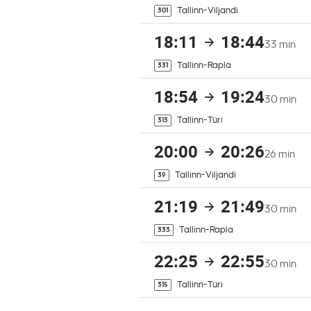
Tallinn-Viljandi
301
18:11
18:44
33 min
Tallinn-Rapla
331
18:54
19:24
30 min
Tallinn-Türi
313
20:00
20:26
26 min
Tallinn-Viljandi
39
21:19
21:49
30 min
Tallinn-Rapla
333
22:25
22:55
30 min
Tallinn-Türi
315