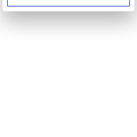
Информация о поездках 06-24
+372 616 0245
klienditugi@elron.ee
Поиск поездки