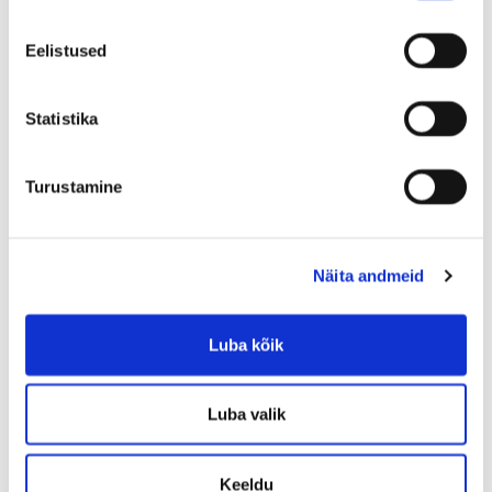
Eelistused
Statistika
Turustamine
Näita andmeid
Luba kõik
Luba valik
Keeldu