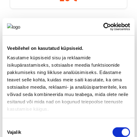
Выберите диапазон дат
?
2 - 29 дней
или введите нужную сумму (от 1 €)
Cумма
Проездной на велосипед
Veebilehel on kasutatud küpsiseid.
Kasutame küpsiseid sisu ja reklaamide
Отмена
Подтвердить сумму
isikupärastamiseks, sotsiaalse meedia funktsioonide
pakkumiseks ning liikluse analüüsimiseks. Edastame
teavet selle kohta, kuidas meie saiti kasutate, ka oma
sotsiaalse meedia, reklaami- ja analüüsipartneritele, kes
võivad seda kombineerida muu teabega, mida olete neile
esitanud või mida nad on kogunud teiepoolse teenuste
kasutamise käigus.
Nõusoleku
Vajalik
valik