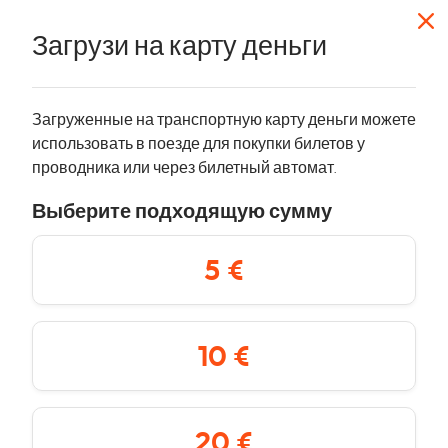
Корзина
Загрузи на карту деньги
Покупка билета
Загруженные на транспортную карту деньги можете
использовать в поезде для покупки билетов у
Выберите подходящий для вас проездной билет.
проводника или через билетный автомат.
Начните с выбора зоны или остановки.
Самый
выгодный вариант — билет на 30 дней.
Выберите подходящую сумму
5 €
Билет на 1 день
1
10 €
Билет на 30 дней
30
20 €